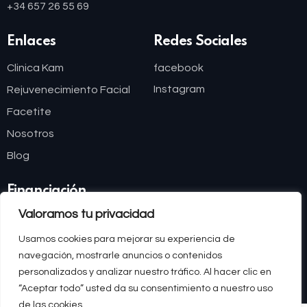
+34 657 26 55 69
Enlaces
Redes Sociales
Clinica Kam
facebook
Instagram
Rejuvenecimiento Facial
Facetite
Nosotros
Blog
Financiación
Valoramos tu privacidad
Usamos cookies para mejorar su experiencia de
navegación, mostrarle anuncios o contenidos
personalizados y analizar nuestro tráfico. Al hacer clic en
ClinicaKAM © 2026. All Rights Reserved.
Diseñado por
Marketing On The Go
“Aceptar todo” usted da su consentimiento a nuestro uso
de las cookies.