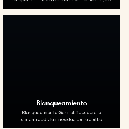
partos vaginales, la menopausia o incluso
factores genéticos pueden provocar una
pérdida de firmeza en…
Blanqueamiento
Blanqueamiento Genital: Recupera la
uniformidad y luminosidad de tu piel La
hiperpigmentación en la zona íntima es un