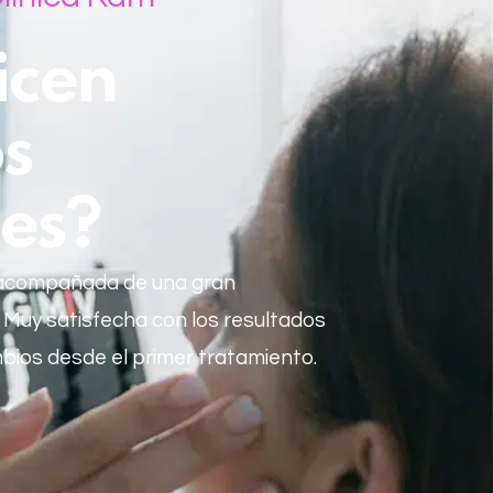
icen
s
es?
 acompañada de una gran
. Muy satisfecha con los resultados
bios desde el primer tratamiento.