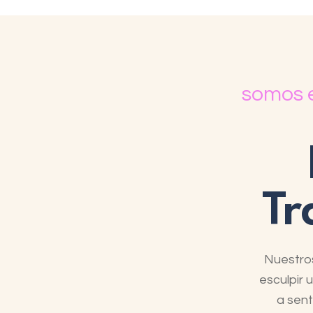
somos e
Tr
Nuestro
esculpir
a sent