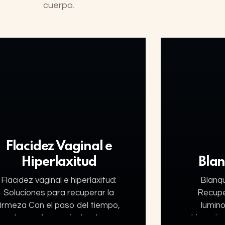
cuerpo.
Flacidez Vaginal e
Hiperlaxitud
Bla
Flacidez vaginal e hiperlaxitud:
Blanq
Soluciones para recuperar la
Recupe
firmeza Con el paso del tiempo,
lumino
los partos vaginales, la
hiperpig