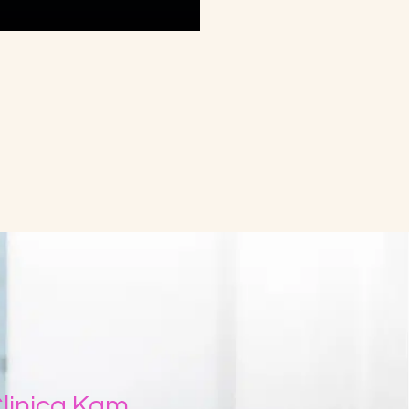
 un problema estético
ue afecta a muchas
s. Factores como el
paso…
linica Kam