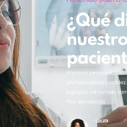
¿Qué d
nuestro
pacient
Atención personalizada
profesionalidad y calidez
logrados. He notado cam
Muy agradecida.
Laura