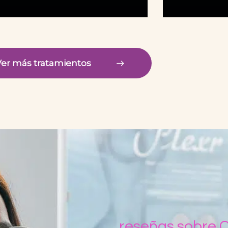
menopausia o incluso factores
íntima es
genéticos pueden provocar una
común q
pérdida de firmeza en…
persona
er más tratamientos
reseñas sobre C