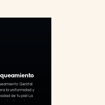
nqueamiento
ueamiento Genital:
ra la uniformidad y
sidad de tu piel La
mentación en la zona