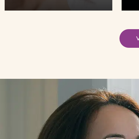
tratamiento no invasivo que,
gracias a…
V