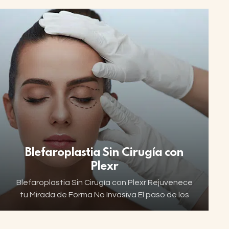
mundo, líder en tratamientos personalizados.
Con una exclusiva combinación de cinco
potentes…
Blefaroplastia Sin Cirugía con
Plexr
Blefaroplastia Sin Cirugía con Plexr Rejuvenece
tu Mirada de Forma No Invasiva El paso de los
años deja huella en nuestra mirada. Los
párpados caídos, las bolsas bajo los ojos…