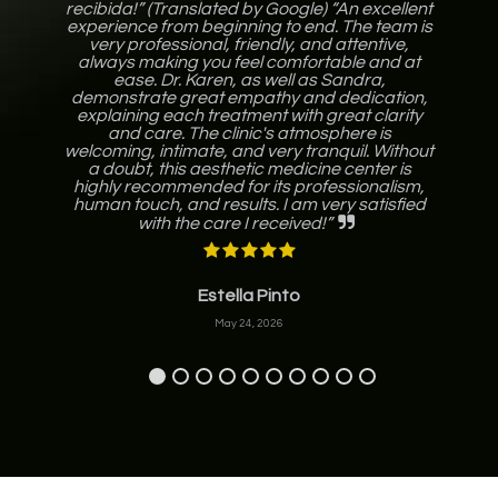
February 18, 2025
May 20, 2026
recibida!” (Translated by Google) “An excellent
her treatments.
experience from beginning to end. The team is
very professional, friendly, and attentive,
always making you feel comfortable and at
ease. Dr. Karen, as well as Sandra,
Lucía Sanchiz Molina
demonstrate great empathy and dedication,
April 1, 2025
explaining each treatment with great clarity
and care. The clinic's atmosphere is
welcoming, intimate, and very tranquil. Without
a doubt, this aesthetic medicine center is
highly recommended for its professionalism,
human touch, and results. I am very satisfied
with the care I received!”
Estella Pinto
May 24, 2026